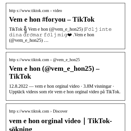
http s://www.tiktok.com › video
Vem e hon #foryou – TikTok
TikTok ရှိ Vem e hon (@vem_e_hon25) |𝙵𝚘̈𝚕𝚓 𝚒𝚗𝚝𝚎
𝚍𝚒𝚗𝚊 𝚍𝚛𝚘̈𝚖𝚊𝚛 𝚏𝚘̈𝚕𝚓 𝚖𝚒𝚐❤️ .Vem e hon
(@vem_e_hon25) …
http s://www.tiktok.com › @vem_e_hon25
Vem e hon (@vem_e_hon25) –
TikTok
12.8.2022 — vem e hon orginal video · 3.8M visningar ·
Upptäck videos som rör vem e hon orginal video på TikTok.
http s://www.tiktok.com › Discover
vem e hon orginal video｜TikTok-
sökning