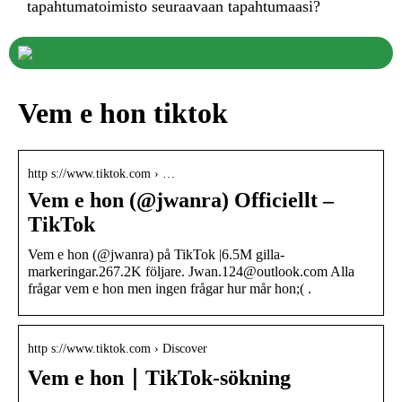
tapahtumatoimisto seuraavaan tapahtumaasi?
Vem e hon tiktok
http s://www.tiktok.com › …
Vem e hon (@jwanra) Officiellt –
TikTok
Vem e hon (@jwanra) på TikTok |6.5M gilla-
markeringar.267.2K följare. Jwan.124@outlook.com Alla
frågar vem e hon men ingen frågar hur mår hon;( .
http s://www.tiktok.com › Discover
Vem e hon｜TikTok-sökning