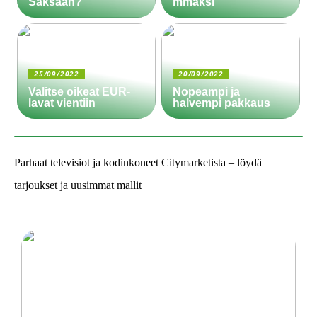
Saksaan?
mmäksi
25/09/2022
20/09/2022
Valitse oikeat EUR-
Nopeampi ja
lavat vientiin
halvempi pakkaus
Parhaat televisiot ja kodinkoneet Citymarketista – löydä
tarjoukset ja uusimmat mallit