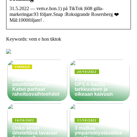
31.5.2022 — vem.e.hon.1) på TikTok |608 gilla-
markeringar.93 följare.Snap :Roksigrande Rosersberg ❤️
Mål:1000följare! .
Keywords: vem e hon tiktok
VINKKEJÄ
26/10/2022
Paljonko käsiraha
pitää olla
Koneiden ohjaus
asuntolainassa?
GPS:n kautta –
Katso parhaat
tarkkuuteen ja
rahoitusvaihtoehdot
oikeaan kaivuun
14/10/2022
11/10/2022
Onko sinun
3 matkaa
lähetettävä tavarasi
ympäristöystävällise