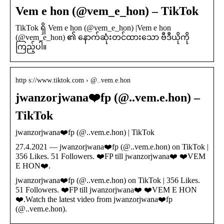
Vem e hon (@vem_e_hon) – TikTok
TikTok ရှိ Vem e hon (@vem_e_hon) |Vem e hon
(@vem_e_hon) ၏ နောက်ဆုံးတင်ထားသော ဗီဒီယိုကို
ကြည့်ပါ။
http s://www.tiktok.com › @..vem.e.hon
jwanzorjwana❤️fp (@..vem.e.hon) –
TikTok
jwanzorjwana❤️fp (@..vem.e.hon) | TikTok
27.4.2021 — jwanzorjwana❤️fp (@..vem.e.hon) on TikTok |
356 Likes. 51 Followers. ❤️FP till jwanzorjwana❤️ ❤️VEM
E HON❤️.
jwanzorjwana❤️fp (@..vem.e.hon) on TikTok | 356 Likes.
51 Followers. ❤️FP till jwanzorjwana❤️ ❤️VEM E HON
❤️.Watch the latest video from jwanzorjwana❤️fp
(@..vem.e.hon).