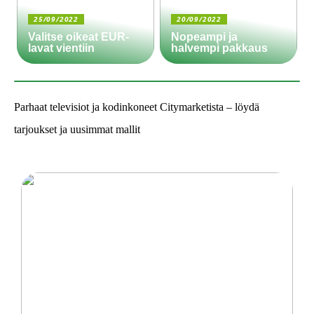
25/09/2022
20/09/2022
Valitse oikeat EUR-
Nopeampi ja
lavat vientiin
halvempi pakkaus
Parhaat televisiot ja kodinkoneet Citymarketista – löydä
tarjoukset ja uusimmat mallit