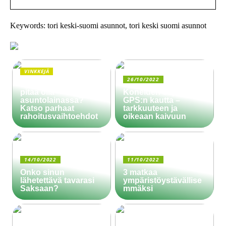
Keywords: tori keski-suomi asunnot, tori keski suomi asunnot
VINKKEJÄ
26/10/2022
Paljonko käsiraha
pitää olla
Koneiden ohjaus
asuntolainassa?
GPS:n kautta –
Katso parhaat
tarkkuuteen ja
rahoitusvaihtoehdot
oikeaan kaivuun
14/10/2022
11/10/2022
Onko sinun
3 matkaa
lähetettävä tavarasi
ympäristöystävällise
Saksaan?
mmäksi