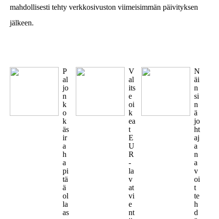
mahdollisesti tehty verkkosivuston viimeisimmän päivityksen
jälkeen.
P
V
N
al
al
äi
jo
its
n
n
e
si
k
oi
n
o
k
ä
k
ea
jo
äs
t
ht
ir
E
aj
a
U
a
h
R
n
a
-
a
pi
la
v
tä
v
oi
ä
at
t
ol
vi
te
la
e
h
as
nt
d