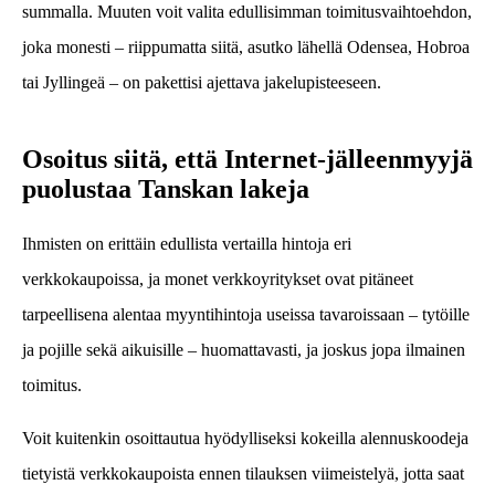
summalla. Muuten voit valita edullisimman toimitusvaihtoehdon,
joka monesti – riippumatta siitä, asutko lähellä Odensea, Hobroa
tai Jyllingeä – on pakettisi ajettava jakelupisteeseen.
Osoitus siitä, että Internet-jälleenmyyjä
puolustaa Tanskan lakeja
Ihmisten on erittäin edullista vertailla hintoja eri
verkkokaupoissa, ja monet verkkoyritykset ovat pitäneet
tarpeellisena alentaa myyntihintoja useissa tavaroissaan – tytöille
ja pojille sekä aikuisille – huomattavasti, ja joskus jopa ilmainen
toimitus.
Voit kuitenkin osoittautua hyödylliseksi kokeilla alennuskoodeja
tietyistä verkkokaupoista ennen tilauksen viimeistelyä, jotta saat