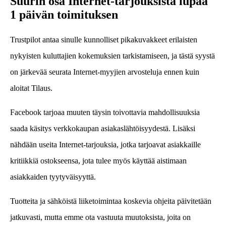
Suurin osa Internet-tarjouksista lupaa
1 päivän toimituksen
Trustpilot antaa sinulle kunnolliset pikakuvakkeet erilaisten
nykyisten kuluttajien kokemuksien tarkistamiseen, ja tästä syystä
on järkevää seurata Internet-myyjien arvosteluja ennen kuin
aloitat Tilaus.
Facebook tarjoaa muuten täysin toivottavia mahdollisuuksia
saada käsitys verkkokaupan asiakaslähtöisyydestä. Lisäksi
nähdään useita Internet-tarjouksia, jotka tarjoavat asiakkaille
kritiikkiä ostokseensa, jota tulee myös käyttää aistimaan
asiakkaiden tyytyväisyyttä.
Tuotteita ja sähköistä liiketoimintaa koskevia ohjeita päivitetään
jatkuvasti, mutta emme ota vastuuta muutoksista, joita on