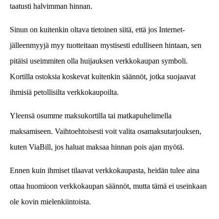
taatusti halvimman hinnan.
Sinun on kuitenkin oltava tietoinen siitä, että jos Internet-
jälleenmyyjä myy tuotteitaan mystisesti edulliseen hintaan, sen
pitäisi useimmiten olla huijauksen verkkokaupan symboli.
Kortilla ostoksia koskevat kuitenkin säännöt, jotka suojaavat
ihmisiä petollisilta verkkokaupoilta.
Yleensä osumme maksukortilla tai matkapuhelimella
maksamiseen. Vaihtoehtoisesti voit valita osamaksutarjouksen,
kuten ViaBill, jos haluat maksaa hinnan pois ajan myötä.
Ennen kuin ihmiset tilaavat verkkokaupasta, heidän tulee aina
ottaa huomioon verkkokaupan säännöt, mutta tämä ei useinkaan
ole kovin mielenkiintoista.