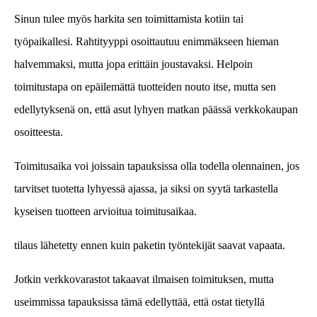
Sinun tulee myös harkita sen toimittamista kotiin tai
työpaikallesi. Rahtityyppi osoittautuu enimmäkseen hieman
halvemmaksi, mutta jopa erittäin joustavaksi. Helpoin
toimitustapa on epäilemättä tuotteiden nouto itse, mutta sen
edellytyksenä on, että asut lyhyen matkan päässä verkkokaupan
osoitteesta.
Toimitusaika voi joissain tapauksissa olla todella olennainen, jos
tarvitset tuotetta lyhyessä ajassa, ja siksi on syytä tarkastella
kyseisen tuotteen arvioitua toimitusaikaa.
tilaus lähetetty ennen kuin paketin työntekijät saavat vapaata.
Jotkin verkkovarastot takaavat ilmaisen toimituksen, mutta
useimmissa tapauksissa tämä edellyttää, että ostat tietyllä