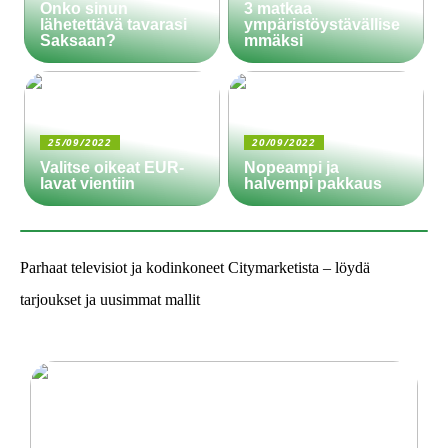
Onko sinun
3 matkaa
lähetettävä tavarasi
ympäristöystävällise
Saksaan?
mmäksi
25/09/2022
20/09/2022
Valitse oikeat EUR-
Nopeampi ja
lavat vientiin
halvempi pakkaus
Parhaat televisiot ja kodinkoneet Citymarketista – löydä
tarjoukset ja uusimmat mallit