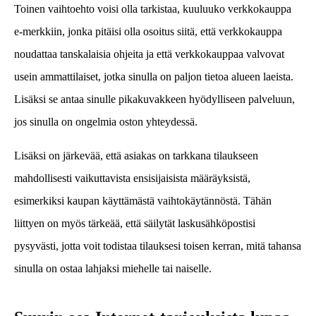
Toinen vaihtoehto voisi olla tarkistaa, kuuluuko verkkokauppa
e-merkkiin, jonka pitäisi olla osoitus siitä, että verkkokauppa
noudattaa tanskalaisia ohjeita ja että verkkokauppaa valvovat
usein ammattilaiset, jotka sinulla on paljon tietoa alueen laeista.
Lisäksi se antaa sinulle pikakuvakkeen hyödylliseen palveluun,
jos sinulla on ongelmia oston yhteydessä.
Lisäksi on järkevää, että asiakas on tarkkana tilaukseen
mahdollisesti vaikuttavista ensisijaisista määräyksistä,
esimerkiksi kaupan käyttämästä vaihtokäytännöstä. Tähän
liittyen on myös tärkeää, että säilytät laskusähköpostisi
pysyvästi, jotta voit todistaa tilauksesi toisen kerran, mitä tahansa
sinulla on ostaa lahjaksi miehelle tai naiselle.