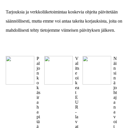
Tarjouksia ja verkkoliiketoimintaa koskevia ohjeita päivitetään
säännöllisesti, mutta emme voi antaa takeita korjauksista, joita on
mahdollisesti tehty tietojemme viimeisen päivityksen jälkeen.
P
V
N
al
al
äi
jo
its
n
n
e
si
k
oi
n
o
k
ä
k
ea
jo
äs
t
ht
ir
E
aj
a
U
a
h
R
n
a
-
a
pi
la
v
tä
v
oi
ä
at
t