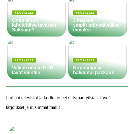
14/10/2022
11/10/2022
Onko sinun
3 matkaa
lähetettävä tavarasi
ympäristöystävällise
Saksaan?
mmäksi
25/09/2022
20/09/2022
Valitse oikeat EUR-
Nopeampi ja
lavat vientiin
halvempi pakkaus
Parhaat televisiot ja kodinkoneet Citymarketista – löydä
tarjoukset ja uusimmat mallit