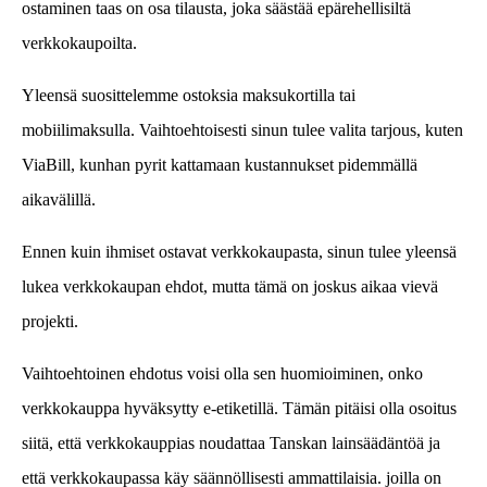
ostaminen taas on osa tilausta, joka säästää epärehellisiltä
verkkokaupoilta.
Yleensä suosittelemme ostoksia maksukortilla tai
mobiilimaksulla. Vaihtoehtoisesti sinun tulee valita tarjous, kuten
ViaBill, kunhan pyrit kattamaan kustannukset pidemmällä
aikavälillä.
Ennen kuin ihmiset ostavat verkkokaupasta, sinun tulee yleensä
lukea verkkokaupan ehdot, mutta tämä on joskus aikaa vievä
projekti.
Vaihtoehtoinen ehdotus voisi olla sen huomioiminen, onko
verkkokauppa hyväksytty e-etiketillä. Tämän pitäisi olla osoitus
siitä, että verkkokauppias noudattaa Tanskan lainsäädäntöä ja
että verkkokaupassa käy säännöllisesti ammattilaisia. joilla on