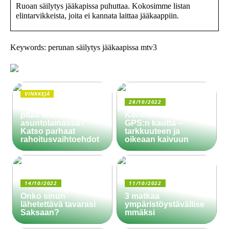
Ruoan säilytys jääkapissa puhuttaa. Kokosimme listan
elintarvikkeista, joita ei kannata laittaa jääkaappiin.
Keywords: perunan säilytys jääkaapissa mtv3
VINKKEJÄ
26/10/2022
Paljonko käsiraha
pitää olla
Koneiden ohjaus
asuntolainassa?
GPS:n kautta –
Katso parhaat
tarkkuuteen ja
rahoitusvaihtoehdot
oikeaan kaivuun
14/10/2022
11/10/2022
Onko sinun
3 matkaa
lähetettävä tavarasi
ympäristöystävällise
Saksaan?
mmäksi