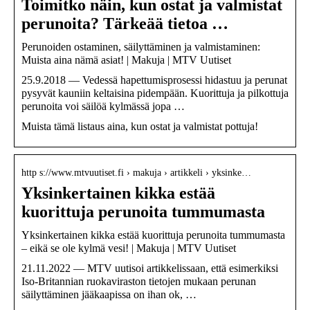
Toimitko näin, kun ostat ja valmistat
perunoita? Tärkeää tietoa …
Perunoiden ostaminen, säilyttäminen ja valmistaminen:
Muista aina nämä asiat! | Makuja | MTV Uutiset
25.9.2018 — Vedessä hapettumisprosessi hidastuu ja perunat
pysyvät kauniin keltaisina pidempään. Kuorittuja ja pilkottuja
perunoita voi säilöä kylmässä jopa …
Muista tämä listaus aina, kun ostat ja valmistat pottuja!
http s://www.mtvuutiset.fi › makuja › artikkeli › yksinke…
Yksinkertainen kikka estää
kuorittuja perunoita tummumasta
Yksinkertainen kikka estää kuorittuja perunoita tummumasta
– eikä se ole kylmä vesi! | Makuja | MTV Uutiset
21.11.2022 — MTV uutisoi artikkelissaan, että esimerkiksi
Iso-Britannian ruokaviraston tietojen mukaan perunan
säilyttäminen jääkaapissa on ihan ok, …