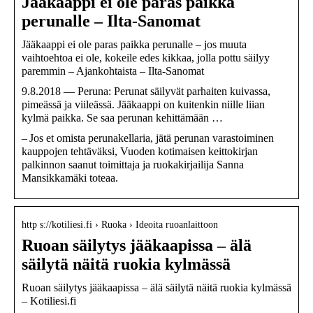
Jääkaappi ei ole paras paikka
perunalle – Ilta-Sanomat
Jääkaappi ei ole paras paikka perunalle – jos muuta
vaihtoehtoa ei ole, kokeile edes kikkaa, jolla pottu säilyy
paremmin – Ajankohtaista – Ilta-Sanomat
9.8.2018 — Peruna: Perunat säilyvät parhaiten kuivassa,
pimeässä ja viileässä. Jääkaappi on kuitenkin niille liian
kylmä paikka. Se saa perunan kehittämään …
– Jos et omista perunakellaria, jätä perunan varastoiminen
kauppojen tehtäväksi, Vuoden kotimaisen keittokirjan
palkinnon saanut toimittaja ja ruokakirjailija Sanna
Mansikkamäki toteaa.
http s://kotiliesi.fi › Ruoka › Ideoita ruoanlaittoon
Ruoan säilytys jääkaapissa – älä
säilytä näitä ruokia kylmässä
Ruoan säilytys jääkaapissa – älä säilytä näitä ruokia kylmässä
– Kotiliesi.fi