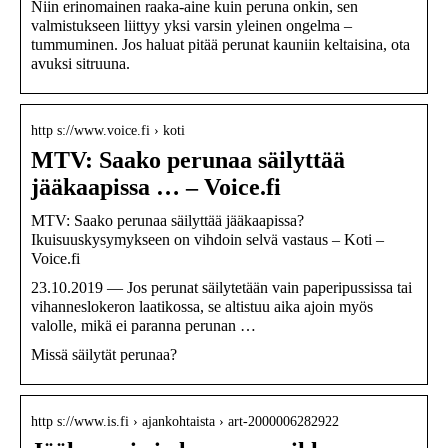
Niin erinomainen raaka-aine kuin peruna onkin, sen
valmistukseen liittyy yksi varsin yleinen ongelma –
tummuminen. Jos haluat pitää perunat kauniin keltaisina, ota
avuksi sitruuna.
http s://www.voice.fi › koti
MTV: Saako perunaa säilyttää
jääkaapissa … – Voice.fi
MTV: Saako perunaa säilyttää jääkaapissa?
Ikuisuuskysymykseen on vihdoin selvä vastaus – Koti –
Voice.fi
23.10.2019 — Jos perunat säilytetään vain paperipussissa tai
vihanneslokeron laatikossa, se altistuu aika ajoin myös
valolle, mikä ei paranna perunan …
Missä säilytät perunaa?
http s://www.is.fi › ajankohtaista › art-2000006282922