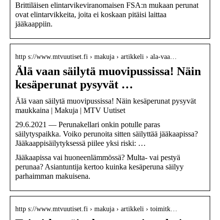
Brittiläisen elintarvikeviranomaisen FSA:n mukaan perunat
ovat elintarvikkeita, joita ei koskaan pitäisi laittaa
jääkaappiin.
http s://www.mtvuutiset.fi › makuja › artikkeli › ala-vaa…
Älä vaan säilytä muovipussissa! Näin
kesäperunat pysyvät …
Älä vaan säilytä muovipussissa! Näin kesäperunat pysyvät
maukkaina | Makuja | MTV Uutiset
29.6.2021 — Perunakellari onkin potulle paras
säilytyspaikka. Voiko perunoita sitten säilyttää jääkaapissa?
Jääkaappisäilytyksessä piilee yksi riski: …
Jääkaapissa vai huoneenlämmössä? Multa- vai pestyä
perunaa? Asiantuntija kertoo kuinka kesäperuna säilyy
parhaimman makuisena.
http s://www.mtvuutiset.fi › makuja › artikkeli › toimitk…