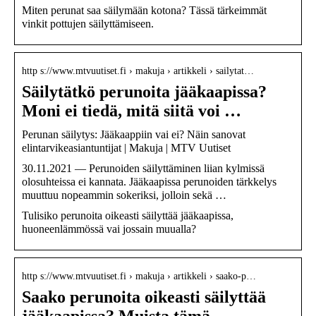
Miten perunat saa säilymään kotona? Tässä tärkeimmät
vinkit pottujen säilyttämiseen.
http s://www.mtvuutiset.fi › makuja › artikkeli › sailytat…
Säilytätkö perunoita jääkaapissa?
Moni ei tiedä, mitä siitä voi …
Perunan säilytys: Jääkaappiin vai ei? Näin sanovat
elintarvikeasiantuntijat | Makuja | MTV Uutiset
30.11.2021 — Perunoiden säilyttäminen liian kylmissä
olosuhteissa ei kannata. Jääkaapissa perunoiden tärkkelys
muuttuu nopeammin sokeriksi, jolloin sekä …
Tulisiko perunoita oikeasti säilyttää jääkaapissa,
huoneenlämmössä vai jossain muualla?
http s://www.mtvuutiset.fi › makuja › artikkeli › saako-p…
Saako perunoita oikeasti säilyttää
jääkaapissa? Muista tämä …