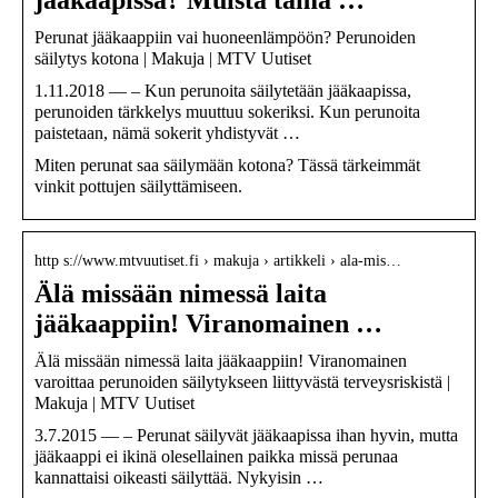
Perunat jääkaappiin vai huoneenlämpöön? Perunoiden
säilytys kotona | Makuja | MTV Uutiset
1.11.2018 — – Kun perunoita säilytetään jääkaapissa,
perunoiden tärkkelys muuttuu sokeriksi. Kun perunoita
paistetaan, nämä sokerit yhdistyvät …
Miten perunat saa säilymään kotona? Tässä tärkeimmät
vinkit pottujen säilyttämiseen.
http s://www.mtvuutiset.fi › makuja › artikkeli › ala-mis…
Älä missään nimessä laita
jääkaappiin! Viranomainen …
Älä missään nimessä laita jääkaappiin! Viranomainen
varoittaa perunoiden säilytykseen liittyvästä terveysriskistä |
Makuja | MTV Uutiset
3.7.2015 — – Perunat säilyvät jääkaapissa ihan hyvin, mutta
jääkaappi ei ikinä olesellainen paikka missä perunaa
kannattaisi oikeasti säilyttää. Nykyisin …