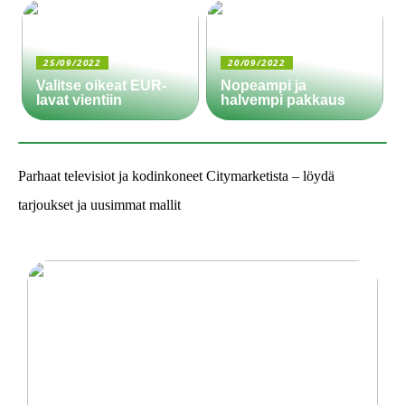
25/09/2022
20/09/2022
Valitse oikeat EUR-
Nopeampi ja
lavat vientiin
halvempi pakkaus
Parhaat televisiot ja kodinkoneet Citymarketista – löydä
tarjoukset ja uusimmat mallit