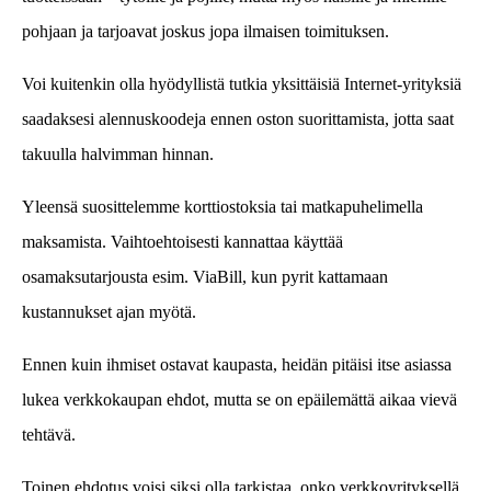
pohjaan ja tarjoavat joskus jopa ilmaisen toimituksen.
Voi kuitenkin olla hyödyllistä tutkia yksittäisiä Internet-yrityksiä
saadaksesi alennuskoodeja ennen oston suorittamista, jotta saat
takuulla halvimman hinnan.
Yleensä suosittelemme korttiostoksia tai matkapuhelimella
maksamista. Vaihtoehtoisesti kannattaa käyttää
osamaksutarjousta esim. ViaBill, kun pyrit kattamaan
kustannukset ajan myötä.
Ennen kuin ihmiset ostavat kaupasta, heidän pitäisi itse asiassa
lukea verkkokaupan ehdot, mutta se on epäilemättä aikaa vievä
tehtävä.
Toinen ehdotus voisi siksi olla tarkistaa, onko verkkoyrityksellä