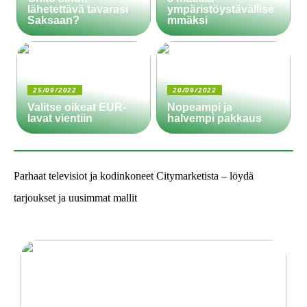
lähetettävä tavarasi
ympäristöystävällise
Saksaan?
mmäksi
25/09/2022
20/09/2022
Valitse oikeat EUR-
Nopeampi ja
lavat vientiin
halvempi pakkaus
Parhaat televisiot ja kodinkoneet Citymarketista – löydä
tarjoukset ja uusimmat mallit