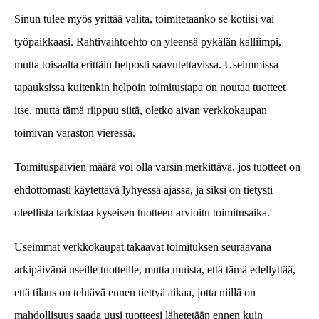
Sinun tulee myös yrittää valita, toimitetaanko se kotiisi vai
työpaikkaasi. Rahtivaihtoehto on yleensä pykälän kalliimpi,
mutta toisaalta erittäin helposti saavutettavissa. Useimmissa
tapauksissa kuitenkin helpoin toimitustapa on noutaa tuotteet
itse, mutta tämä riippuu siitä, oletko aivan verkkokaupan
toimivan varaston vieressä.
Toimituspäivien määrä voi olla varsin merkittävä, jos tuotteet on
ehdottomasti käytettävä lyhyessä ajassa, ja siksi on tietysti
oleellista tarkistaa kyseisen tuotteen arvioitu toimitusaika.
Useimmat verkkokaupat takaavat toimituksen seuraavana
arkipäivänä useille tuotteille, mutta muista, että tämä edellyttää,
että tilaus on tehtävä ennen tiettyä aikaa, jotta niillä on
mahdollisuus saada uusi tuotteesi lähetetään ennen kuin