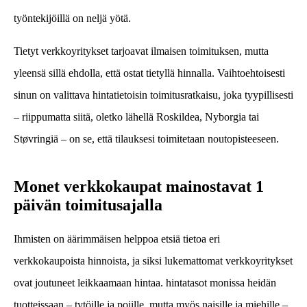
työntekijöillä on neljä yötä.
Tietyt verkkoyritykset tarjoavat ilmaisen toimituksen, mutta
yleensä sillä ehdolla, että ostat tietyllä hinnalla. Vaihtoehtoisesti
sinun on valittava hintatietoisin toimitusratkaisu, joka tyypillisesti
– riippumatta siitä, oletko lähellä Roskildea, Nyborgia tai
Støvringiä – on se, että tilauksesi toimitetaan noutopisteeseen.
Monet verkkokaupat mainostavat 1
päivän toimitusajalla
Ihmisten on äärimmäisen helppoa etsiä tietoa eri
verkkokaupoista hinnoista, ja siksi lukemattomat verkkoyritykset
ovat joutuneet leikkaamaan hintaa. hintatasot monissa heidän
tuotteissaan – tytöille ja pojille, mutta myös naisille ja miehille –