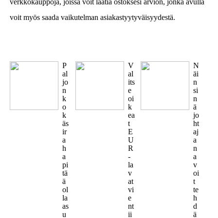
verkkokauppoja, joissa voit laatia ostoksesi arvion, jonka avulla
voit myös saada vaikutelman asiakastyytyväisyydestä.
P
V
N
al
al
äi
jo
its
n
n
e
si
k
oi
n
o
k
ä
k
ea
jo
äs
t
ht
ir
E
aj
a
U
a
h
R
n
a
-
a
pi
la
v
tä
v
oi
ä
at
t
ol
vi
te
la
e
h
as
nt
d
u
ii
ä