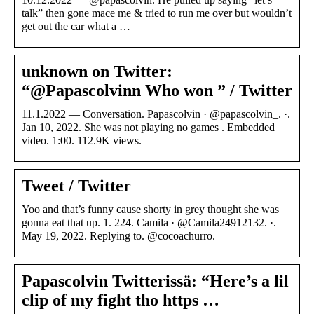
talk” then gone mace me & tried to run me over but wouldn’t
get out the car what a …
unknown on Twitter:
“@Papascolvinn Who won ” / Twitter
11.1.2022 — Conversation. Papascolvin · @papascolvin_. ·.
Jan 10, 2022. She was not playing no games . Embedded
video. 1:00. 112.9K views.
Tweet / Twitter
Yoo and that’s funny cause shorty in grey thought she was
gonna eat that up. 1. 224. Camila · @Camila24912132. ·.
May 19, 2022. Replying to. @cocoachurro.
Papascolvin Twitterissä: “Here’s a lil
clip of my fight tho https …