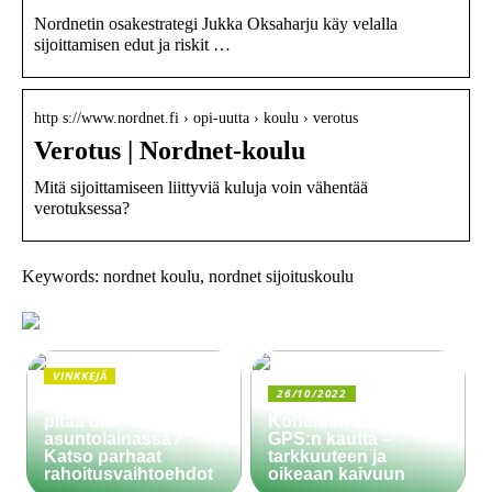
Nordnetin osakestrategi Jukka Oksaharju käy velalla
sijoittamisen edut ja riskit …
http s://www.nordnet.fi › opi-uutta › koulu › verotus
Verotus | Nordnet-koulu
Mitä sijoittamiseen liittyviä kuluja voin vähentää
verotuksessa?
Keywords: nordnet koulu, nordnet sijoituskoulu
VINKKEJÄ
26/10/2022
Paljonko käsiraha
pitää olla
Koneiden ohjaus
asuntolainassa?
GPS:n kautta –
Katso parhaat
tarkkuuteen ja
rahoitusvaihtoehdot
oikeaan kaivuun