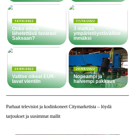
14/10/2022
11/10/2022
Onko sinun
3 matkaa
lähetettävä tavarasi
ympäristöystävällise
Saksaan?
mmäksi
25/09/2022
20/09/2022
Valitse oikeat EUR-
Nopeampi ja
lavat vientiin
halvempi pakkaus
Parhaat televisiot ja kodinkoneet Citymarketista – löydä
tarjoukset ja uusimmat mallit