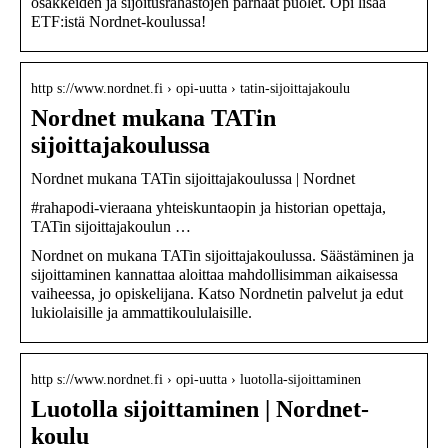
osakkeiden ja sijoitusrahastojen parhaat puolet. Opi lisää
ETF:istä Nordnet-koulussa!
http s://www.nordnet.fi › opi-uutta › tatin-sijoittajakoulu
Nordnet mukana TATin
sijoittajakoulussa
Nordnet mukana TATin sijoittajakoulussa | Nordnet
#rahapodi-vieraana yhteiskuntaopin ja historian opettaja,
TATin sijoittajakoulun …
Nordnet on mukana TATin sijoittajakoulussa. Säästäminen ja
sijoittaminen kannattaa aloittaa mahdollisimman aikaisessa
vaiheessa, jo opiskelijana. Katso Nordnetin palvelut ja edut
lukiolaisille ja ammattikoululaisille.
http s://www.nordnet.fi › opi-uutta › luotolla-sijoittaminen
Luotolla sijoittaminen | Nordnet-
koulu