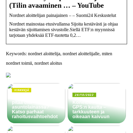
(Tilin avaaminen … – YouTube
Nordnet aloittelijan painajainen – – Suomi24 Keskustelut
Nordnet mainostaa etusivullansa Sijoita kestävästi ja ohjaa
kestävän sijoittamisen sivustolle.Siellä ETF:n myynnissä
tarjotaan yhdeksää ETF-tuotetta 0,2…
Keywords: nordnet aloittelija, nordnet aloittelijalle, miten
nordnet toimii, nordnet aloitus
VINKKEJÄ
26/10/2022
Paljonko käsiraha
pitää olla
Koneiden ohjaus
asuntolainassa?
GPS:n kautta –
Katso parhaat
tarkkuuteen ja
rahoitusvaihtoehdot
oikeaan kaivuun