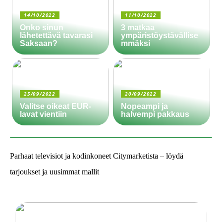
14/10/2022
11/10/2022
Onko sinun
3 matkaa
lähetettävä tavarasi
ympäristöystävällise
Saksaan?
mmäksi
25/09/2022
20/09/2022
Valitse oikeat EUR-
Nopeampi ja
lavat vientiin
halvempi pakkaus
Parhaat televisiot ja kodinkoneet Citymarketista – löydä
tarjoukset ja uusimmat mallit