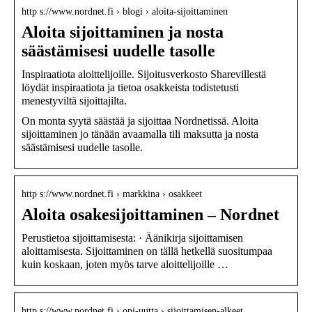
http s://www.nordnet.fi › blogi › aloita-sijoittaminen
Aloita sijoittaminen ja nosta
säästämisesi uudelle tasolle
Inspiraatiota aloittelijoille. Sijoitusverkosto Sharevillestä
löydät inspiraatiota ja tietoa osakkeista todistetusti
menestyviltä sijoittajilta.
On monta syytä säästää ja sijoittaa Nordnetissä. Aloita
sijoittaminen jo tänään avaamalla tili maksutta ja nosta
säästämisesi uudelle tasolle.
http s://www.nordnet.fi › markkina › osakkeet
Aloita osakesijoittaminen – Nordnet
Perustietoa sijoittamisesta: · Äänikirja sijoittamisen
aloittamisesta. Sijoittaminen on tällä hetkellä suositumpaa
kuin koskaan, joten myös tarve aloittelijoille …
http s://www.nordnet.fi › opi-uutta › sijoittamisen-alkeet