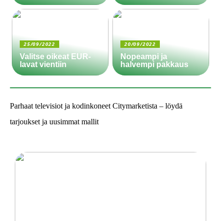
25/09/2022
20/09/2022
Valitse oikeat EUR-
Nopeampi ja
lavat vientiin
halvempi pakkaus
Parhaat televisiot ja kodinkoneet Citymarketista – löydä
tarjoukset ja uusimmat mallit