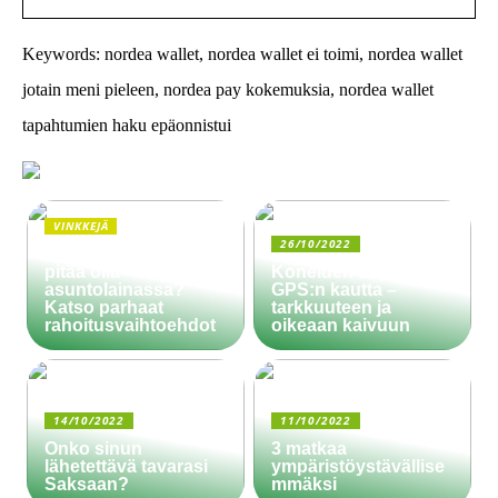
Keywords: nordea wallet, nordea wallet ei toimi, nordea wallet
jotain meni pieleen, nordea pay kokemuksia, nordea wallet
tapahtumien haku epäonnistui
VINKKEJÄ
26/10/2022
Paljonko käsiraha
pitää olla
Koneiden ohjaus
asuntolainassa?
GPS:n kautta –
Katso parhaat
tarkkuuteen ja
rahoitusvaihtoehdot
oikeaan kaivuun
14/10/2022
11/10/2022
Onko sinun
3 matkaa
lähetettävä tavarasi
ympäristöystävällise
Saksaan?
mmäksi