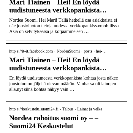
Mari Tiainen – Hei! En löydä
uudistuneesta verkkopankista…
Nordea Suomi. Hei Mari! Tällä hetkellä osa asiakkaista ei
näe joustoluoton tietoja uudessa verkkopankissa/mobiilissa.
Asia on selvityksessä ja korjaamme sen …
http s://it-it.facebook.com › NordeaSuomi › posts › hei-…
Mari Tiainen – Hei! En löydä
uudistuneesta verkkopankista…
En löydä uudistuneesta verkkopankista kohtaa josta näkee
joustoluoton jäljellä olevan määrän. Vanhassa oli lainojen
alla,nyt siinä kohtaa näkyy vain …
http s://keskustelu.suomi24.fi › Talous › Lainat ja velka
Nordea rahoitus suomi oy – –
Suomi24 Keskustelut