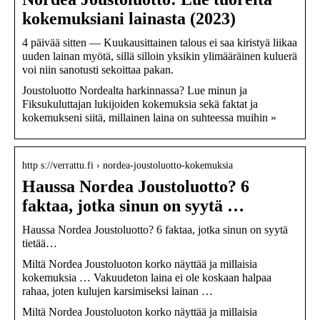
kokemuksiani lainasta (2023)
4 päivää sitten — Kuukausittainen talous ei saa kiristyä liikaa
uuden lainan myötä, sillä silloin yksikin ylimääräinen kuluerä
voi niin sanotusti sekoittaa pakan.
Joustoluotto Nordealta harkinnassa? Lue minun ja
Fiksukuluttajan lukijoiden kokemuksia sekä faktat ja
kokemukseni siitä, millainen laina on suhteessa muihin »
http s://verrattu.fi › nordea-joustoluotto-kokemuksia
Haussa Nordea Joustoluotto? 6
faktaa, jotka sinun on syytä …
Haussa Nordea Joustoluotto? 6 faktaa, jotka sinun on syytä
tietää…
Miltä Nordea Joustoluoton korko näyttää ja millaisia
kokemuksia … Vakuudeton laina ei ole koskaan halpaa
rahaa, joten kulujen karsimiseksi lainan …
Miltä Nordea Joustoluoton korko näyttää ja millaisia