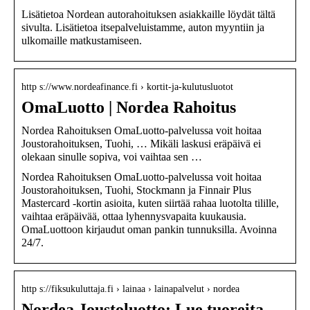
Lisätietoa Nordean autorahoituksen asiakkaille löydät tältä
sivulta. Lisätietoa itsepalveluistamme, auton myyntiin ja
ulkomaille matkustamiseen.
http s://www.nordeafinance.fi › kortit-ja-kulutusluotot
OmaLuotto | Nordea Rahoitus
Nordea Rahoituksen OmaLuotto-palvelussa voit hoitaa
Joustorahoituksen, Tuohi, … Mikäli laskusi eräpäivä ei
olekaan sinulle sopiva, voi vaihtaa sen …
Nordea Rahoituksen OmaLuotto-palvelussa voit hoitaa
Joustorahoituksen, Tuohi, Stockmann ja Finnair Plus
Mastercard -kortin asioita, kuten siirtää rahaa luotolta tilille,
vaihtaa eräpäivää, ottaa lyhennysvapaita kuukausia.
OmaLuottoon kirjaudut oman pankin tunnuksilla. Avoinna
24/7.
http s://fiksukuluttaja.fi › lainaa › lainapalvelut › nordea
Nordea Joustoluotto: Lue tuoreita