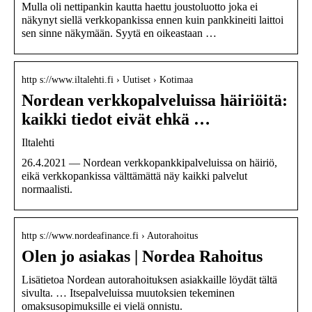
Mulla oli nettipankin kautta haettu joustoluotto joka ei
näkynyt siellä verkkopankissa ennen kuin pankkineiti laittoi
sen sinne näkymään. Syytä en oikeastaan …
http s://www.iltalehti.fi › Uutiset › Kotimaa
Nordean verkkopalveluissa häiriöitä:
kaikki tiedot eivät ehkä …
Iltalehti
26.4.2021 — Nordean verkkopankkipalveluissa on häiriö,
eikä verkkopankissa välttämättä näy kaikki palvelut
normaalisti.
http s://www.nordeafinance.fi › Autorahoitus
Olen jo asiakas | Nordea Rahoitus
Lisätietoa Nordean autorahoituksen asiakkaille löydät tältä
sivulta. … Itsepalveluissa muutoksien tekeminen
omaksusopimuksille ei vielä onnistu.