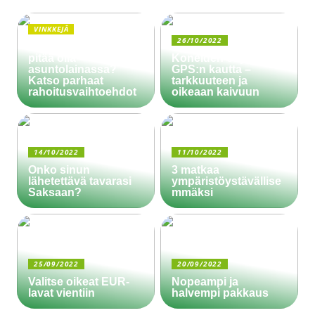
VINKKEJÄ
26/10/2022
Paljonko käsiraha
pitää olla
Koneiden ohjaus
asuntolainassa?
GPS:n kautta –
Katso parhaat
tarkkuuteen ja
rahoitusvaihtoehdot
oikeaan kaivuun
14/10/2022
11/10/2022
Onko sinun
3 matkaa
lähetettävä tavarasi
ympäristöystävällise
Saksaan?
mmäksi
25/09/2022
20/09/2022
Valitse oikeat EUR-
Nopeampi ja
lavat vientiin
halvempi pakkaus