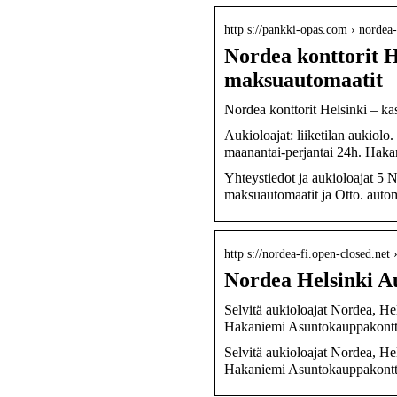
http s://pankki-opas.com › nordea-
Nordea konttorit H
maksuautomaatit
Nordea konttorit Helsinki – k
Aukioloajat: liiketilan aukiol
maanantai-perjantai 24h. Haka
Yhteystiedot ja aukioloajat 5 
maksuautomaatit ja Otto. autom
http s://nordea-fi.open-closed.net
Nordea Helsinki Au
Selvitä aukioloajat Nordea, He
Hakaniemi Asuntokauppakontto
Selvitä aukioloajat Nordea, He
Hakaniemi Asuntokauppakontto