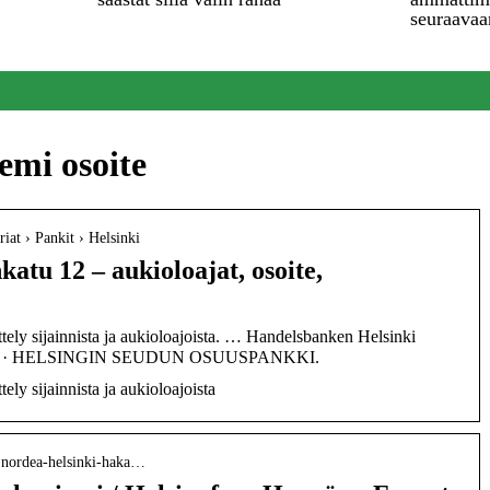
seuraavaa
emi osoite
iat › Pankit › Helsinki
atu 12 – aukioloajat, osoite,
ttely sijainnista ja aukioloajoista. … Handelsbanken Helsinki
tiny · HELSINGIN SEUDUN OSUUSPANKKI.
ely sijainnista ja aukioloajoista
 › nordea-helsinki-haka…