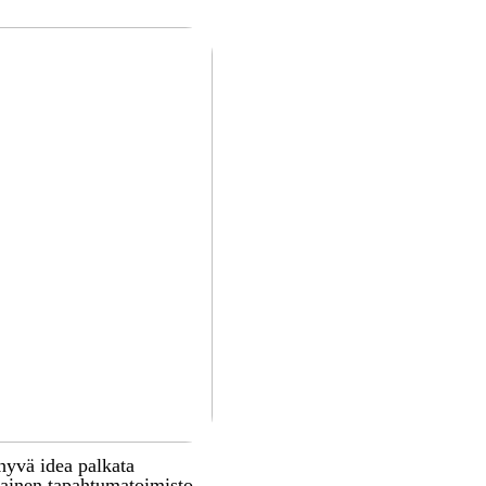
hyvä idea palkata
inen tapahtumatoimisto