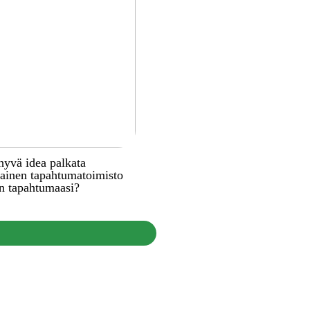
hyvä idea palkata
inen tapahtumatoimisto
n tapahtumaasi?