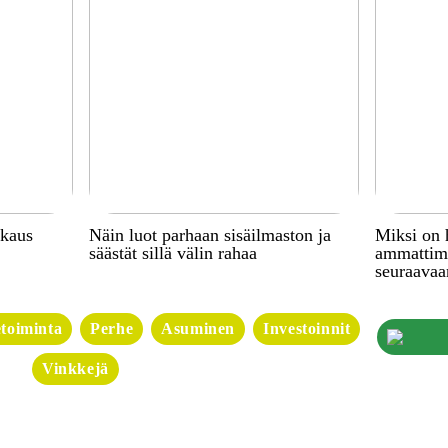
kkaus
Näin luot parhaan sisäilmaston ja
Miksi on 
säästät sillä välin rahaa
ammattima
seuraavaa
etoiminta
Perhe
Asuminen
Investoinnit
Vinkkejä