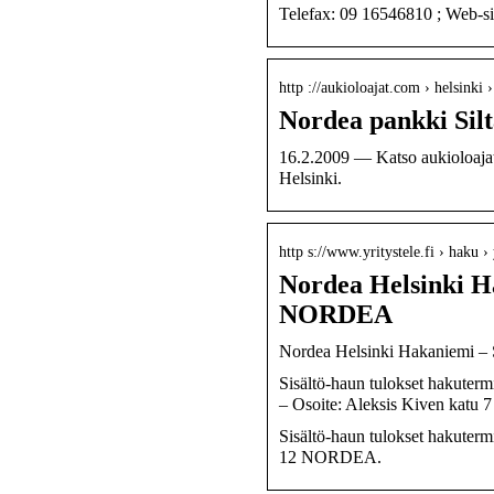
Telefax: 09 16546810 ; Web-siv
http ://aukioloajat.com › helsinki 
Nordea pankki Silt
16.2.2009 — Katso aukioloajat 
Helsinki.
http s://www.yritystele.fi › haku
Nordea Helsinki
NORDEA
Nordea Helsinki Hakaniemi 
Sisältö-haun tulokset haku
– Osoite: Aleksis Kiven kat
Sisältö-haun tulokset h
12 NORDEA.