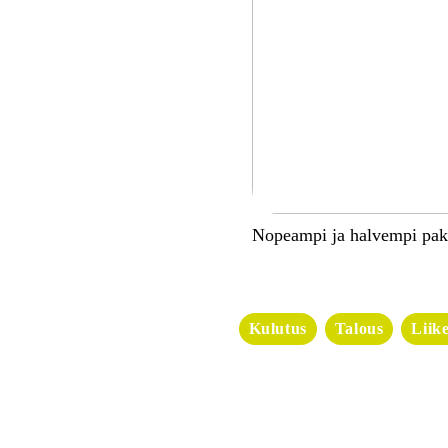
Nopeampi ja halvempi pa
Kulutus
Talous
Liik