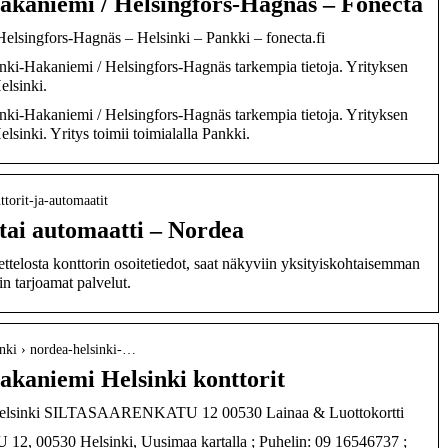
akaniemi / Helsingfors-Hagnäs – Fonecta
elsingfors-Hagnäs – Helsinki – Pankki – fonecta.fi
nki-Hakaniemi / Helsingfors-Hagnäs tarkempia tietoja. Yrityksen
elsinki.
nki-Hakaniemi / Helsingfors-Hagnäs tarkempia tietoja. Yrityksen
lsinki. Yritys toimii toimialalla Pankki.
ttorit-ja-automaatit
 tai automaatti – Nordea
ttelosta konttorin osoitetiedot, saat näkyviin yksityiskohtaisemman
rin tarjoamat palvelut.
inki › nordea-helsinki-…
akaniemi Helsinki konttorit
Helsinki SILTASAARENKATU 12 00530 Lainaa & Luottokortti
 00530 Helsinki, Uusimaa kartalla ; Puhelin: 09 16546737 ;