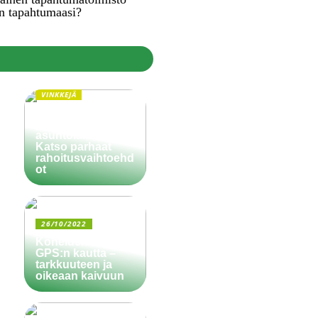
n tapahtumaasi?
VINKKEJÄ
Paljonko käsiraha
pitää olla
asuntolainassa?
Katso parhaat
rahoitusvaihtoehd
ot
26/10/2022
Koneiden ohjaus
GPS:n kautta –
tarkkuuteen ja
oikeaan kaivuun