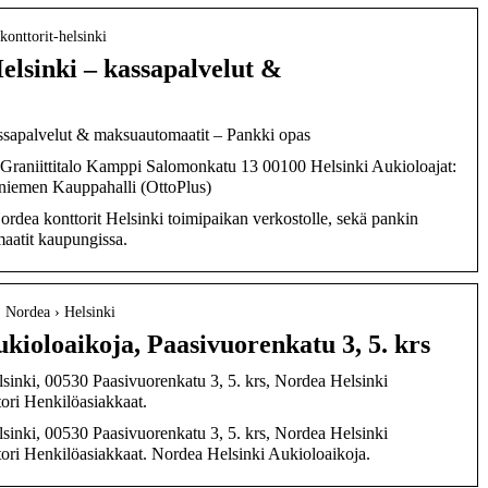
konttorit-helsinki
elsinki – kassapalvelut &
assapalvelut & maksuautomaatit – Pankki opas
o. Graniittitalo Kamppi Salomonkatu 13 00100 Helsinki Aukioloajat:
niemen Kauppahalli (OttoPlus)
Nordea konttorit Helsinki toimipaikan verkostolle, sekä pankin
aatit kaupungissa.
 › Nordea › Helsinki
kioloaikoja, Paasivuorenkatu 3, 5. krs
lsinki, 00530 Paasivuorenkatu 3, 5. krs, Nordea Helsinki
ri Henkilöasiakkaat.
lsinki, 00530 Paasivuorenkatu 3, 5. krs, Nordea Helsinki
ri Henkilöasiakkaat. Nordea Helsinki Aukioloaikoja.