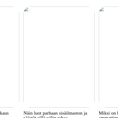
kkaus
Näin luot parhaan sisäilmaston ja
Miksi on 
säästät sillä välin rahaa
ammattima