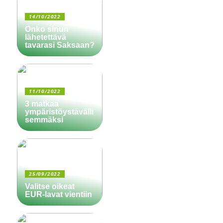
14/10/2022
Onko sinun
lähetettävä
tavarasi Saksaan?
11/10/2022
3 matkaa
ympäristöystävälli
semmäksi
25/09/2022
Valitse oikeat
EUR-lavat vientiin