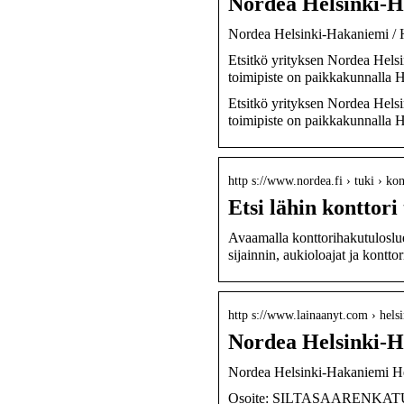
Nordea Helsinki-H
Nordea Helsinki-Hakaniemi / H
Etsitkö yrityksen Nordea Helsi
toimipiste on paikkakunnalla H
Etsitkö yrityksen Nordea Helsi
toimipiste on paikkakunnalla He
http s://www.nordea.fi › tuki › kon
Etsi lähin konttori
Avaamalla konttorihakutuloslue
sijainnin, aukioloajat ja kontto
http s://www.lainaanyt.com › hels
Nordea Helsinki-H
Nordea Helsinki-Hakaniemi 
Osoite: SILTASAARENKATU 12,