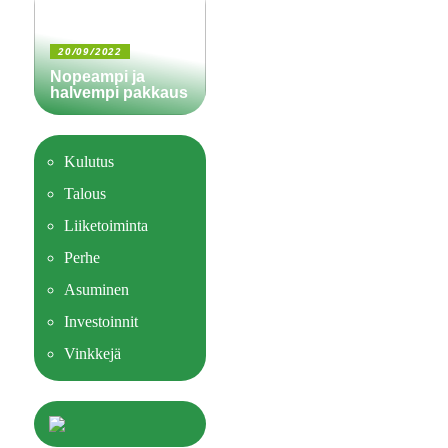
20/09/2022
Nopeampi ja
halvempi pakkaus
Kulutus
Talous
Liiketoiminta
Perhe
Asuminen
Investoinnit
Vinkkejä