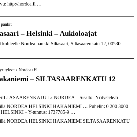
u: http://nordea.fi …
› pankit
asaari – Helsinki – Aukioloajat
kohteelle Nordea pankki Siltasaari, Siltasaarenkatu 12, 00530
 › yritykset › Nordea+H…
 Hakaniemi – SILTASAARENKATU 12
– SILTASAARENKATU 12 NORDEA – Sisältö | Yritystele.fi
termillä NORDEA HELSINKI HAKANIEMI … Puhelin: 0 200 3000
u 7 HELSINKI – Y-tunnus: 1737785-9 …
akutermillä NORDEA HELSINKI HAKANIEMI SILTASAARENKATU