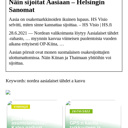
Näin sijoitat Aasiaan – Helsingin
Sanomat
Aasia on osakemarkkinoiden ikuinen lupaus. HS Visio
selvitti, miten sinne kannattaa sijoittaa. – HS Visio | HS.fi
28.6.2021 — Nordean valikoimasta löytyy Aasialaiset tähdet
-rahasto, … myynnin kasvua viimeisen puolentoista vuoden
aikana erityisesti OP-Kiina, …
Aasian pörssit ovat monen suomalaisen osakesijoittajien
ulottumattomissa. Näin Kiinan ja Thaimaan yhtiöihin voi
sijoittaa.
Keywords: nordea aasialaiset tähdet a kasvu
VINKKEJÄ
26/10/2022
Paljonko käsiraha
pitää olla
Koneiden ohjaus
asuntolainassa?
GPS:n kautta –
Katso parhaat
tarkkuuteen ja