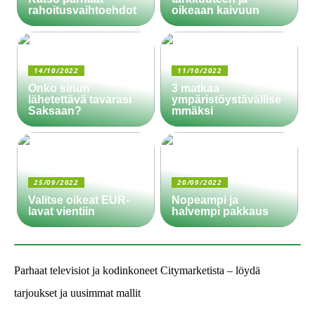
rahoitusvaihtoehdot
oikeaan kaivuun
14/10/2022
11/10/2022
Onko sinun
3 matkaa
lähetettävä tavarasi
ympäristöystävällise
Saksaan?
mmäksi
25/09/2022
20/09/2022
Valitse oikeat EUR-
Nopeampi ja
lavat vientiin
halvempi pakkaus
Parhaat televisiot ja kodinkoneet Citymarketista – löydä
tarjoukset ja uusimmat mallit