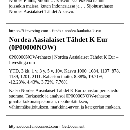
Nordea Funds, Suomi … Kasvun saarekkeita nähtiin
joissakin maissa, kuten Indonesiassa ja … Sijoitusrahasto
Nordea Aasialaiset Tähdet A kasvu.
http s://fi.investing.com › funds › nordea-kaukoita-k-eur
Nordea Aasialaiset Tähdet K Eur
(0P00000NOW)
0P00000NOW-rahasto | Nordea Aasialaiset Tähdet K Eur –
Investing.com
YTD, 3 kk, 1 v, 3 y, 5 v, 10v. Kasvu 1000, 1084, 1197, 878,
1139, 1201, 2111. Rahaston tuotto, 8.38%, 19.71%,
-12.23%, 4.43%, 3.72%, 7.76%.
Katso Nordea Aasialaiset Tähdet K Eur-rahaston perustiedot
suorana. Tarkastele ja analysoi 0P00000NOW-rahaston
graafia kokonaispääoman, riskiluokituksen,
vähimmäissijoituksen, markkina-arvon ja kategorian mukaan.
http s://docs.fundconnect.com › GetDocument