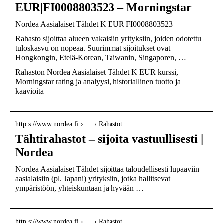
EUR|FI0008803523 – Morningstar
Nordea Aasialaiset Tähdet K EUR|FI0008803523
Rahasto sijoittaa alueen vakaisiin yrityksiin, joiden odotettu
tuloskasvu on nopeaa. Suurimmat sijoitukset ovat
Hongkongin, Etelä-Korean, Taiwanin, Singaporen, …
Rahaston Nordea Aasialaiset Tähdet K EUR kurssi,
Morningstar rating ja analyysi, historiallinen tuotto ja
kaavioita
http s://www.nordea.fi › … › Rahastot
Tähtirahastot – sijoita vastuullisesti |
Nordea
Nordea Aasialaiset Tähdet sijoittaa taloudellisesti lupaaviin
aasialaisiin (pl. Japani) yrityksiin, jotka hallitsevat
ympäristöön, yhteiskuntaan ja hyvään …
http s://www.nordea.fi › … › Rahastot