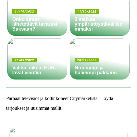
14/10/2022
11/10/2022
Onko sinun
3 matkaa
lähetettävä tavarasi
ympäristöystävällise
Saksaan?
mmäksi
25/09/2022
20/09/2022
Valitse oikeat EUR-
Nopeampi ja
lavat vientiin
halvempi pakkaus
Parhaat televisiot ja kodinkoneet Citymarketista – löydä
tarjoukset ja uusimmat mallit