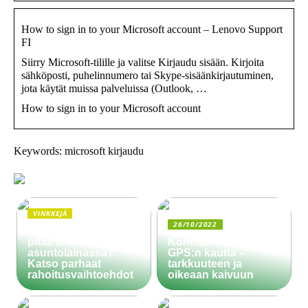
How to sign in to your Microsoft account – Lenovo Support
FI
Siirry Microsoft-tilille ja valitse Kirjaudu sisään. Kirjoita
sähköposti, puhelinnumero tai Skype-sisäänkirjautuminen,
jota käytät muissa palveluissa (Outlook, …
How to sign in to your Microsoft account
Keywords: microsoft kirjaudu
VINKKEJÄ
26/10/2022
Paljonko käsiraha
pitää olla
Koneiden ohjaus
asuntolainassa?
GPS:n kautta –
Katso parhaat
tarkkuuteen ja
rahoitusvaihtoehdot
oikeaan kaivuun