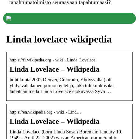
tapahtumatoimisto seuraavaan tapahtumaasi?
Linda lovelace wikipedia
http s://fi.wikipedia.org › wiki › Linda_Lovelace
Linda Lovelace – Wikipedia
huhtikuuta 2002 Denver, Colorado, Yhdysvallat) oli
yhdysvaltalainen pornonäyttelijä, joka tuli kuuluisaksi
taiteilijanimellä Linda Lovelace elokuvassa Syvä …
http s://en.wikipedia.org › wiki › Lind…
Linda Lovelace – Wikipedia
Linda Lovelace (born Linda Susan Boreman; January 10,
1949 – April 22, 2002) was an American pornographic