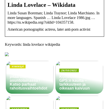
Linda Lovelace – Wikidata
Linda Susan Boreman; Linda Traynor; Linda Marchiano. In
more languages. Spanish … Linda Lovelace 1986.jpg …
https://ru.wikipedia.org/?oldid=104357158.
American pornographic actress, later anti-porn activist
Keywords: linda lovelace wikipedia
VINKKEJÄ
26/10/2022
Paljonko käsiraha
pitää olla
Koneiden ohjaus
asuntolainassa?
GPS:n kautta –
Katso parhaat
tarkkuuteen ja
rahoitusvaihtoehdot
oikeaan kaivuun