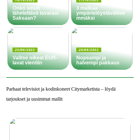
14/10/2022
11/10/2022
Onko sinun
3 matkaa
lähetettävä tavarasi
ympäristöystävällise
Saksaan?
mmäksi
25/09/2022
20/09/2022
Valitse oikeat EUR-
Nopeampi ja
lavat vientiin
halvempi pakkaus
Parhaat televisiot ja kodinkoneet Citymarketista – löydä
tarjoukset ja uusimmat mallit