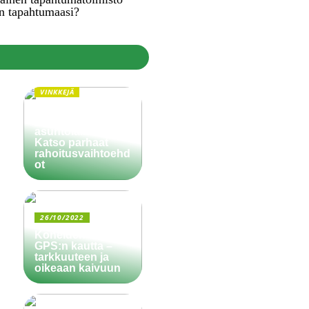
n tapahtumaasi?
VINKKEJÄ
Paljonko käsiraha
pitää olla
asuntolainassa?
Katso parhaat
rahoitusvaihtoehd
ot
26/10/2022
Koneiden ohjaus
GPS:n kautta –
tarkkuuteen ja
oikeaan kaivuun