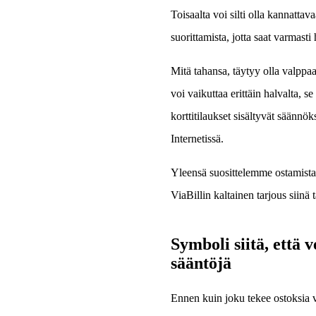
Toisaalta voi silti olla kannatt
suorittamista, jotta saat varmast
Mitä tahansa, täytyy olla valppaa
voi vaikuttaa erittäin halvalta, 
korttitilaukset sisältyvät säännö
Internetissä.
Yleensä suosittelemme ostamista 
ViaBillin kaltainen tarjous siinä
Symboli siitä, että 
sääntöjä
Ennen kuin joku tekee ostoksia 