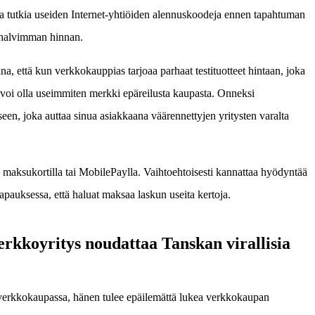
avaa tutkia useiden Internet-yhtiöiden alennuskoodeja ennen tapahtuman
i halvimman hinnan.
na, että kun verkkokauppias tarjoaa parhaat testituotteet hintaan, joka
se voi olla useimmiten merkki epäreilusta kaupasta. Onneksi
kseen, joka auttaa sinua asiakkaana väärennettyjen yritysten varalta
maksukortilla tai MobilePaylla. Vaihtoehtoisesti kannattaa hyödyntää
 tapauksessa, että haluat maksaa laskun useita kertoja.
verkkoyritys noudattaa Tanskan virallisia
verkkokaupassa, hänen tulee epäilemättä lukea verkkokaupan