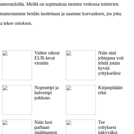
inostuloilla. Meillä on sopimuksia monien verkossa toimivien
 mainostamme heidän tuotteitaan ja saamme korvauksen, jos joku
ta tekee ostoksen.
Valitse oikeat
Näin sinä
EUR-lavat
johtajana voit
vientiin
tehdä jotain
hyvää
yrityksellesi
Nopeampi ja
Kirjanpitäjän
halvempi
edut
pakkaus
Näin luot
Tee
parhaan
yrityksesi
sisäilmaston
näkyväksi