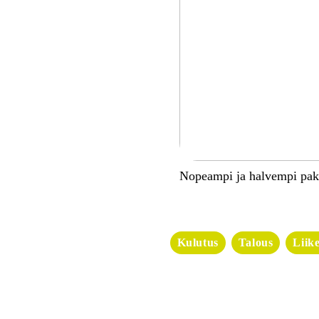
Nopeampi ja halvempi pa
Kulutus
Talous
Liik