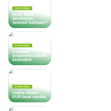
14/10/2022
Onko sinun
lähetettävä
tavarasi Saksaan?
11/10/2022
3 matkaa
ympäristöystävälli
semmäksi
25/09/2022
Valitse oikeat
EUR-lavat vientiin