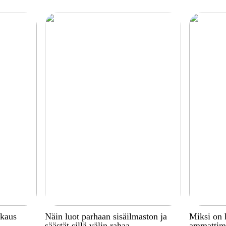
kkaus
Näin luot parhaan sisäilmaston ja
Miksi on 
säästät sillä välin rahaa
ammattima