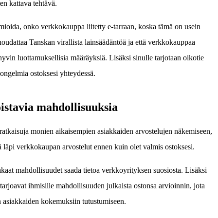
en kattava tehtävä.
mioida, onko verkkokauppa liitetty e-tarraan, koska tämä on usein
 noudattaa Tanskan virallista lainsäädäntöä ja että verkkokauppaa
 hyvin luottamuksellisia määräyksiä. Lisäksi sinulle tarjotaan oikotie
 ongelmia ostoksesi yhteydessä.
oistavia mahdollisuuksia
ia ratkaisuja monien aikaisempien asiakkaiden arvostelujen näkemiseen,
dä läpi verkkokaupan arvostelut ennen kuin olet valmis ostoksesi.
aat mahdollisuudet saada tietoa verkkoyrityksen suosiosta. Lisäksi
 tarjoavat ihmisille mahdollisuuden julkaista ostonsa arvioinnin, jota
 asiakkaiden kokemuksiin tutustumiseen.