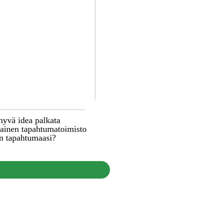
hyvä idea palkata
inen tapahtumatoimisto
n tapahtumaasi?