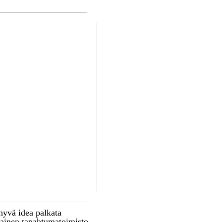
hyvä idea palkata
inen tapahtumatoimisto