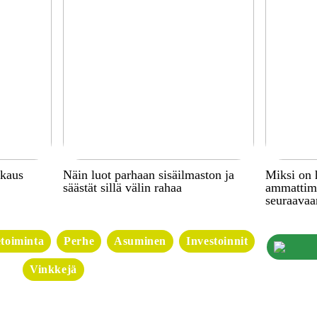
kkaus
Näin luot parhaan sisäilmaston ja
Miksi on 
säästät sillä välin rahaa
ammattima
seuraavaa
etoiminta
Perhe
Asuminen
Investoinnit
Vinkkejä