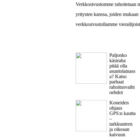
Verkkosivustomme rahoitetaan ma
yritysten kanssa, joiden mukaan
verkkosivustollamme vierailijois
Paljonko
käsiraha
pitää olla
asuntolainass
a? Katso
parhaat
rahoitusvaiht
oehdot
Koneiden
ohjaus
GPS:n kautta
–
tarkkuuteen
ja oikeaan
kaivuun