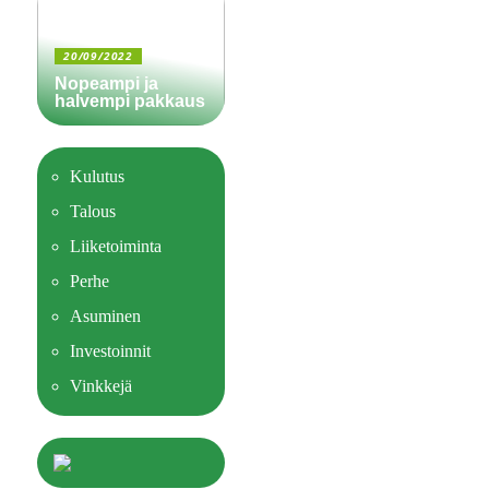
20/09/2022
Nopeampi ja
halvempi pakkaus
Kulutus
Talous
Liiketoiminta
Perhe
Asuminen
Investoinnit
Vinkkejä