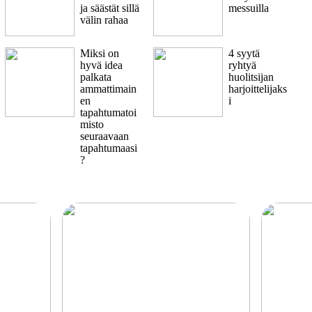
ja säästät sillä
messuilla
välin rahaa
Miksi on
4 syytä
hyvä idea
ryhtyä
palkata
huolitsijan
ammattimain
harjoittelijaks
en
i
tapahtumatoi
misto
seuraavaan
tapahtumaasi
?