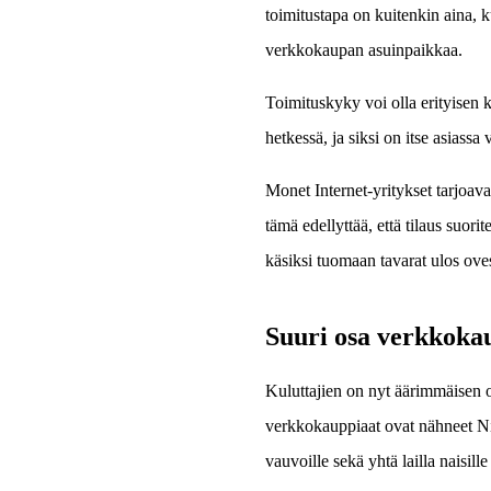
toimitustapa on kuitenkin aina, ku
verkkokaupan asuinpaikkaa.
Toimituskyky voi olla erityisen k
hetkessä, ja siksi on itse asiassa 
Monet Internet-yritykset tarjoava
tämä edellyttää, että tilaus suor
käsiksi tuomaan tavarat ulos ove
Suuri osa verkkokau
Kuluttajien on nyt äärimmäisen o
verkkokauppiaat ovat nähneet Nii
vauvoille sekä yhtä lailla naisille