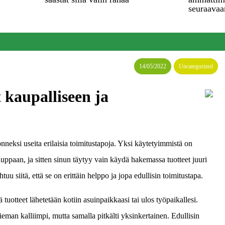
seuraavaa
14/05/2022
Uncategorized
aupalliseen ja
nneksi useita erilaisia toimitustapoja. Yksi käytetyimmistä on
uppaan, ja sitten sinun täytyy vain käydä hakemassa tuotteet juuri
tuu siitä, että se on erittäin helppo ja jopa edullisin toimitustapa.
ä tuotteet lähetetään kotiin asuinpaikkaasi tai ulos työpaikallesi.
ieman kalliimpi, mutta samalla pitkälti yksinkertainen. Edullisin