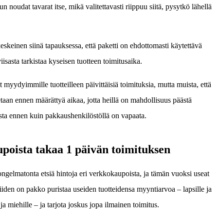
n noudat tavarat itse, mikä valitettavasti riippuu siitä, pysytkö lähellä
eskeinen siinä tapauksessa, että paketti on ehdottomasti käytettävä
viisasta tarkistaa kyseisen tuotteen toimitusaika.
t myydyimmille tuotteilleen päivittäisiä toimituksia, mutta muista, että
itetaan ennen määrättyä aikaa, jotta heillä on mahdollisuus päästä
sta ennen kuin pakkaushenkilöstöllä on vapaata.
poista takaa 1 päivän toimituksen
ngelmatonta etsiä hintoja eri verkkokaupoista, ja tämän vuoksi useat
den on pakko puristaa useiden tuotteidensa myyntiarvoa – lapsille ja
 ja miehille – ja tarjota joskus jopa ilmainen toimitus.