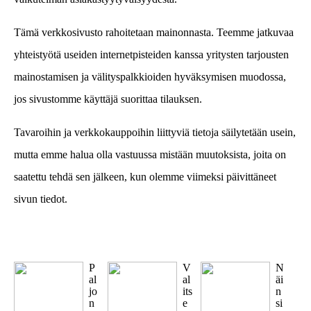
Tämä verkkosivusto rahoitetaan mainonnasta. Teemme jatkuvaa
yhteistyötä useiden internetpisteiden kanssa yritysten tarjousten
mainostamisen ja välityspalkkioiden hyväksymisen muodossa,
jos sivustomme käyttäjä suorittaa tilauksen.
Tavaroihin ja verkkokauppoihin liittyviä tietoja säilytetään usein,
mutta emme halua olla vastuussa mistään muutoksista, joita on
saatettu tehdä sen jälkeen, kun olemme viimeksi päivittäneet
sivun tiedot.
P
V
N
al
al
äi
jo
its
n
n
e
si