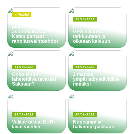
VINKKEJÄ
26/10/2022
Paljonko käsiraha
pitää olla
Koneiden ohjaus
asuntolainassa?
GPS:n kautta –
Katso parhaat
tarkkuuteen ja
rahoitusvaihtoehdot
oikeaan kaivuun
14/10/2022
11/10/2022
Onko sinun
3 matkaa
lähetettävä tavarasi
ympäristöystävällise
Saksaan?
mmäksi
25/09/2022
20/09/2022
Valitse oikeat EUR-
Nopeampi ja
lavat vientiin
halvempi pakkaus