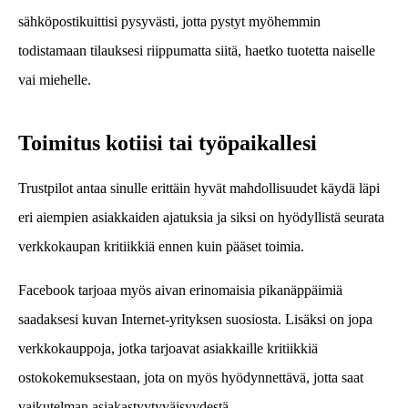
sähköpostikuittisi pysyvästi, jotta pystyt myöhemmin
todistamaan tilauksesi riippumatta siitä, haetko tuotetta naiselle
vai miehelle.
Toimitus kotiisi tai työpaikallesi
Trustpilot antaa sinulle erittäin hyvät mahdollisuudet käydä läpi
eri aiempien asiakkaiden ajatuksia ja siksi on hyödyllistä seurata
verkkokaupan kritiikkiä ennen kuin pääset toimia.
Facebook tarjoaa myös aivan erinomaisia pikanäppäimiä
saadaksesi kuvan Internet-yrityksen suosiosta. Lisäksi on jopa
verkkokauppoja, jotka tarjoavat asiakkaille kritiikkiä
ostokokemuksestaan, jota on myös hyödynnettävä, jotta saat
vaikutelman asiakastyytyväisyydestä.