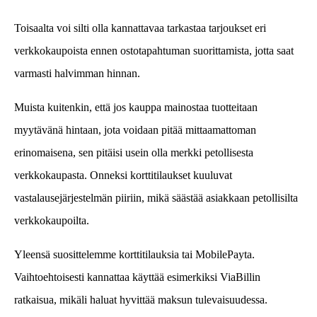
Toisaalta voi silti olla kannattavaa tarkastaa tarjoukset eri
verkkokaupoista ennen ostotapahtuman suorittamista, jotta saat
varmasti halvimman hinnan.
Muista kuitenkin, että jos kauppa mainostaa tuotteitaan
myytävänä hintaan, jota voidaan pitää mittaamattoman
erinomaisena, sen pitäisi usein olla merkki petollisesta
verkkokaupasta. Onneksi korttitilaukset kuuluvat
vastalausejärjestelmän piiriin, mikä säästää asiakkaan petollisilta
verkkokaupoilta.
Yleensä suosittelemme korttitilauksia tai MobilePayta.
Vaihtoehtoisesti kannattaa käyttää esimerkiksi ViaBillin
ratkaisua, mikäli haluat hyvittää maksun tulevaisuudessa.