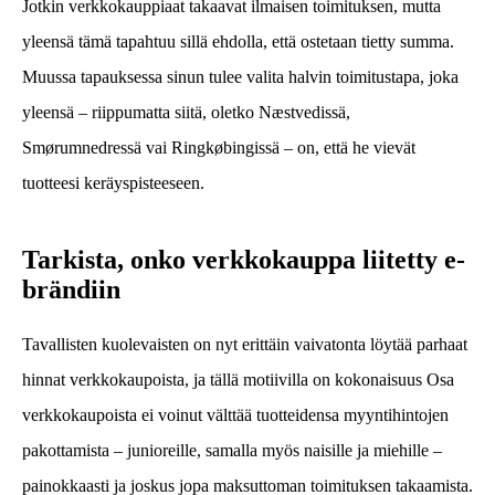
Jotkin verkkokauppiaat takaavat ilmaisen toimituksen, mutta
yleensä tämä tapahtuu sillä ehdolla, että ostetaan tietty summa.
Muussa tapauksessa sinun tulee valita halvin toimitustapa, joka
yleensä – riippumatta siitä, oletko Næstvedissä,
Smørumnedressä vai Ringkøbingissä – on, että he vievät
tuotteesi keräyspisteeseen.
Tarkista, onko verkkokauppa liitetty e-
brändiin
Tavallisten kuolevaisten on nyt erittäin vaivatonta löytää parhaat
hinnat verkkokaupoista, ja tällä motiivilla on kokonaisuus Osa
verkkokaupoista ei voinut välttää tuotteidensa myyntihintojen
pakottamista – junioreille, samalla myös naisille ja miehille –
painokkaasti ja joskus jopa maksuttoman toimituksen takaamista.