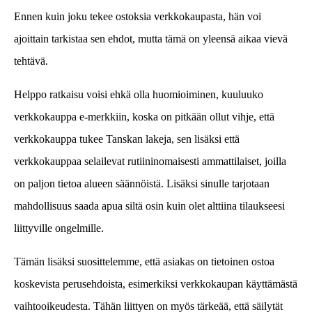
Ennen kuin joku tekee ostoksia verkkokaupasta, hän voi
ajoittain tarkistaa sen ehdot, mutta tämä on yleensä aikaa vievä
tehtävä.
Helppo ratkaisu voisi ehkä olla huomioiminen, kuuluuko
verkkokauppa e-merkkiin, koska on pitkään ollut vihje, että
verkkokauppa tukee Tanskan lakeja, sen lisäksi että
verkkokauppaa selailevat rutiininomaisesti ammattilaiset, joilla
on paljon tietoa alueen säännöistä. Lisäksi sinulle tarjotaan
mahdollisuus saada apua siltä osin kuin olet alttiina tilaukseesi
liittyville ongelmille.
Tämän lisäksi suosittelemme, että asiakas on tietoinen ostoa
koskevista perusehdoista, esimerkiksi verkkokaupan käyttämästä
vaihtooikeudesta. Tähän liittyen on myös tärkeää, että säilytät