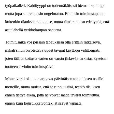
työpaikallesi. Rahtityyppi on todennäköisesti hieman kalliimpi,
mutta jopa suurelta osin ongelmaton. Edullisin toimitustapa on
kuitenkin tilauksen nouto itse, mutta tämä ratkaisu edellyttää, että
asut lähellä verkkokaupan osoitetta.
Toimitusaika voi joissain tapauksissa olla erittäin ratkaiseva,
mikäli sinun on otettava uudet tavarat käyttöön välittömästi,
joten tätä tarkoitusta varten on varsin järkevää tarkistaa kyseisen
tuotteen arvioitu toimituspäivä.
Monet verkkokaupat tarjoavat päivittäisen toimituksen useille
tuotteille, mutta muista, että se riippuu siitä, teetkö tilauksen
ennen tiettyä aikaa, jotta ne voivat saada tavarat toimitettua.
ennen kuin logistiikkatyöntekijät saavat vapaata.