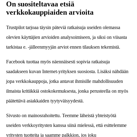
On suositeltavaa etsiä
verkkokauppiaiden arvioita
Trustpilot tarjoaa täysin päteviä ratkaisuja useiden olemassa
olevien käyttäjien arvioiden analysoimiseen, ja siksi on viisasta
tarkistaa e. -jälleenmyyjän arviot ennen tilauksen tekemistä.
Facebook tuottaa myös näennäisesti sopivia ratkaisuja
saadakseen kuvan Internet-yrityksen suosiosta. Lisäksi nähdään
jopa verkkokauppoja, jotka antavat ihmisille mahdollisuuden
ilmaista kritiikkiä ostokokemuksesta, jonka perusteella on myös
päätettävä asiakkaiden tyytyväisyydestä.
Sivusto on mainosrahoitettu. Teemme läheistä yhteistyötä
useiden verkkoyritysten kanssa siinä mielessä, että esittelemme
yritysten tuotteita ja saamme palkkion, jos joku