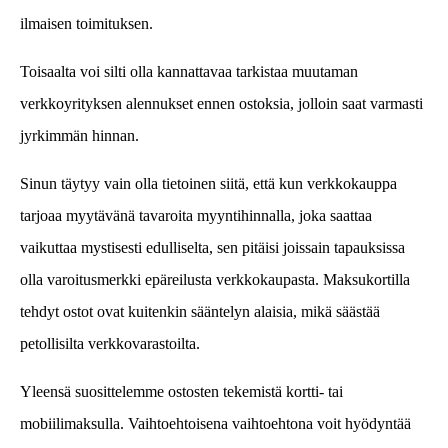
ilmaisen toimituksen.
Toisaalta voi silti olla kannattavaa tarkistaa muutaman
verkkoyrityksen alennukset ennen ostoksia, jolloin saat varmasti
jyrkimmän hinnan.
Sinun täytyy vain olla tietoinen siitä, että kun verkkokauppa
tarjoaa myytävänä tavaroita myyntihinnalla, joka saattaa
vaikuttaa mystisesti edulliselta, sen pitäisi joissain tapauksissa
olla varoitusmerkki epäreilusta verkkokaupasta. Maksukortilla
tehdyt ostot ovat kuitenkin sääntelyn alaisia, mikä säästää
petollisilta verkkovarastoilta.
Yleensä suosittelemme ostosten tekemistä kortti- tai
mobiilimaksulla. Vaihtoehtoisena vaihtoehtona voit hyödyntää