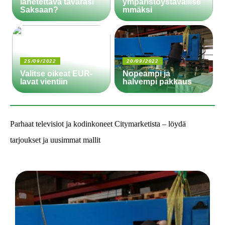
lähetettävä tavarasi
ympäristöystävällise
Saksaan?
mmäksi
25/09/2022
20/09/2022
Valitse oikeat EUR-
Nopeampi ja
lavat vientiin
halvempi pakkaus
Parhaat televisiot ja kodinkoneet Citymarketista – löydä
tarjoukset ja uusimmat mallit