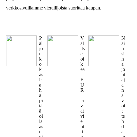
verkkosivuillamme vierailijoista suorittaa kaupan.
P
V
N
al
al
äi
jo
its
n
n
e
si
k
oi
n
o
k
ä
k
ea
jo
äs
t
ht
ir
E
aj
a
U
a
h
R
n
a
-
a
pi
la
v
tä
v
oi
ä
at
t
ol
vi
te
la
e
h
as
nt
d
u
ii
ä
nt
n
jo