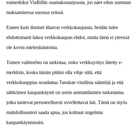
esimerkiksi ViaBillin osamaksutarjousta, jos näet edun summan
maksamisessa useassa erässä.
Ennen kuin ihmiset tilaavat verkkokaupasta, heidän tulee
ehdottomasti lukea verkkokaupan ehdot, mutta tämä ei yleensä
ole kovin mielenkiintoista.
Toinen vaihtoehto on tarkistaa, onko verkkoyritys liitetty e-
merkkiin, koska tämän pitäisi olla vihje siitä, että
verkkokauppias noudattaa Tanskan virallisia sääntöjä ja että
sähköinen kaupankäynti on usein ammattilaisten tarkastama.
jotka tuntevat perusteellisesti sovellettavat lait. Tämä on myös
mahdollisuutesi saada apua, jos kohtaat ongelmia
kaupankäynnissäsi.