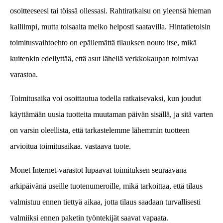
osoitteeseesi tai töissä ollessasi. Rahtiratkaisu on yleensä hieman
kalliimpi, mutta toisaalta melko helposti saatavilla. Hintatietoisin
toimitusvaihtoehto on epäilemättä tilauksen nouto itse, mikä
kuitenkin edellyttää, että asut lähellä verkkokaupan toimivaa
varastoa.
Toimitusaika voi osoittautua todella ratkaisevaksi, kun joudut
käyttämään uusia tuotteita muutaman päivän sisällä, ja sitä varten
on varsin oleellista, että tarkastelemme lähemmin tuotteen
arvioitua toimitusaikaa. vastaava tuote.
Monet Internet-varastot lupaavat toimituksen seuraavana
arkipäivänä useille tuotenumeroille, mikä tarkoittaa, että tilaus
valmistuu ennen tiettyä aikaa, jotta tilaus saadaan turvallisesti
valmiiksi ennen paketin työntekijät saavat vapaata.