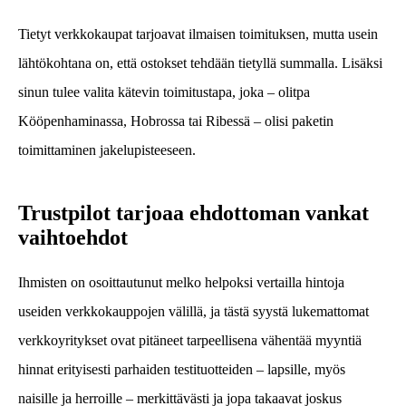
Tietyt verkkokaupat tarjoavat ilmaisen toimituksen, mutta usein
lähtökohtana on, että ostokset tehdään tietyllä summalla. Lisäksi
sinun tulee valita kätevin toimitustapa, joka – olitpa
Kööpenhaminassa, Hobrossa tai Ribessä – olisi paketin
toimittaminen jakelupisteeseen.
Trustpilot tarjoaa ehdottoman vankat
vaihtoehdot
Ihmisten on osoittautunut melko helpoksi vertailla hintoja
useiden verkkokauppojen välillä, ja tästä syystä lukemattomat
verkkoyritykset ovat pitäneet tarpeellisena vähentää myyntiä
hinnat erityisesti parhaiden testituotteiden – lapsille, myös
naisille ja herroille – merkittävästi ja jopa takaavat joskus