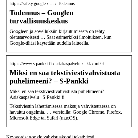
http s://safety.google › … › Todennus
Todennus – Googlen
turvallisuuskeskus
Googleen ja sovelluksiin kirjautumisesta on tehty
oletusarvoisesti … Saat esimerkiksi ilmoituksen, kun
Google-tiliäsi käytetään uudella laitteella.
http s://www.s-pankki.fi › asiakaspalvelu › ukk › miksi-…
Miksi en saa tekstiviestivahvistusta
puhelimeeni? – S-Pankki
Miksi en saa tekstiviestivahvistusta puhelimeeni? |
Asiakaspalvelu | S-Pankki.fi
Tekstiviestin lähettämisessä maksuja vahvistettaessa on
havaittu ongelmia, … versioilla: Google Chrome, Firefox,
Microsoft Edge tai Safari (macOS).
Keywords: google vahvistuskoodi tekstiviesti