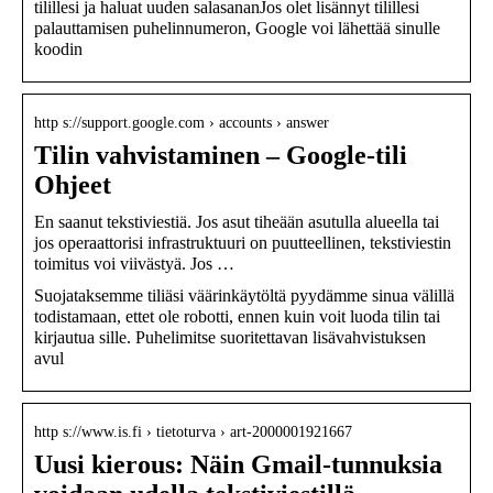
tilillesi ja haluat uuden salasananJos olet lisännyt tilillesi
palauttamisen puhelinnumeron, Google voi lähettää sinulle
koodin
http s://support.google.com › accounts › answer
Tilin vahvistaminen – Google-tili
Ohjeet
En saanut tekstiviestiä. Jos asut tiheään asutulla alueella tai
jos operaattorisi infrastruktuuri on puutteellinen, tekstiviestin
toimitus voi viivästyä. Jos …
Suojataksemme tiliäsi väärinkäytöltä pyydämme sinua välillä
todistamaan, ettet ole robotti, ennen kuin voit luoda tilin tai
kirjautua sille. Puhelimitse suoritettavan lisävahvistuksen
avul
http s://www.is.fi › tietoturva › art-2000001921667
Uusi kierous: Näin Gmail-tunnuksia