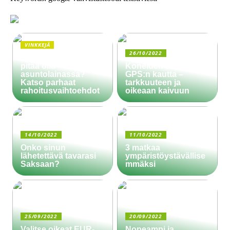
VINKKEJÄ
26/10/2022
Paljonko käsiraha
pitää olla
Koneiden ohjaus
asuntolainassa?
GPS:n kautta –
Katso parhaat
tarkkuuteen ja
rahoitusvaihtoehdot
oikeaan kaivuun
14/10/2022
11/10/2022
Onko sinun
3 matkaa
lähetettävä tavarasi
ympäristöystävällise
Saksaan?
mmäksi
25/09/2022
20/09/2022
Valitse oikeat EUR-
Nopeampi ja