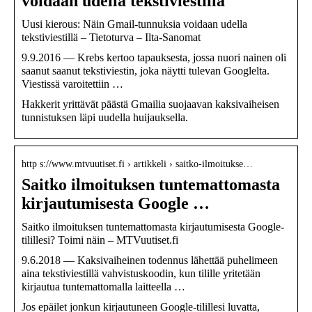
voidaan udella tekstiviestillä
Uusi kierous: Näin Gmail-tunnuksia voidaan udella
tekstiviestillä – Tietoturva – Ilta-Sanomat
9.9.2016 — Krebs kertoo tapauksesta, jossa nuori nainen oli
saanut saanut tekstiviestin, joka näytti tulevan Googlelta.
Viestissä varoitettiin …
Hakkerit yrittävät päästä Gmailia suojaavan kaksivaiheisen
tunnistuksen läpi uudella huijauksella.
http s://www.mtvuutiset.fi › artikkeli › saitko-ilmoitukse…
Saitko ilmoituksen tuntemattomasta
kirjautumisesta Google …
Saitko ilmoituksen tuntemattomasta kirjautumisesta Google-
tilillesi? Toimi näin – MTVuutiset.fi
9.6.2018 — Kaksivaiheinen todennus lähettää puhelimeen
aina tekstiviestillä vahvistuskoodin, kun tilille yritetään
kirjautua tuntemattomalla laitteella …
Jos epäilet jonkun kirjautuneen Google-tilillesi luvatta,