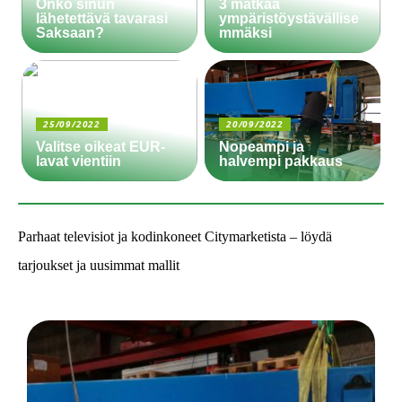
Onko sinun
3 matkaa
lähetettävä tavarasi
ympäristöystävällise
Saksaan?
mmäksi
25/09/2022
20/09/2022
Valitse oikeat EUR-
Nopeampi ja
lavat vientiin
halvempi pakkaus
Parhaat televisiot ja kodinkoneet Citymarketista – löydä
tarjoukset ja uusimmat mallit