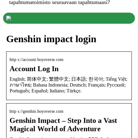
tapahtumatoimisto seuraavaan tapahtumaasi?
Genshin impact login
http s://account.hoyoverse.com
Account Log In
English; 简体中文; 繁體中文; 日本語; 한국어; Tiếng Việt;
ภาษาไทย; Bahasa Indonesia; Deutsch; Français; Русский;
Português; Español; Italiano; Türkçe.
http s://genshin.hoyoverse.com
Genshin Impact – Step Into a Vast
Magical World of Adventure