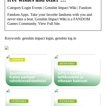
Category:Login Events | Genshin Impact Wiki | Fandom
Fandom Apps. Take your favorite fandoms with you and
never miss a beat. Genshin Impact Wiki is a FANDOM
Games Community. View Full Site.
Keywords: genshin impact login, genshin log in
VINKKEJÄ
26/10/2022
Paljonko käsiraha
pitää olla
Koneiden ohjaus
asuntolainassa?
GPS:n kautta –
Katso parhaat
tarkkuuteen ja
rahoitusvaihtoehdot
oikeaan kaivuun
14/10/2022
11/10/2022