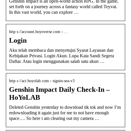
Genshin Impact is an open-world action RPG. In the game,
set forth on a journey across a fantasy world called Teyvat.
In this vast world, you can explore …
http s://account.hoyoverse.com › …
Login
Aku telah membaca dan menyetujui Syarat Layanan dan
Kebijakan Privasi. Login Akun. Lupa Kata Sandi Segera
Daftar. Atau login menggunakan salah satu akun …
http s://act.hoyolab.com › signin-sea-v3
Genshin Impact Daily Check-In –
HoYoLAB
Deleted Genshin yesterday to download tik tok and now I’m
redownloading it again just for me to not have enough
space…. So here i am clearing out my camera …