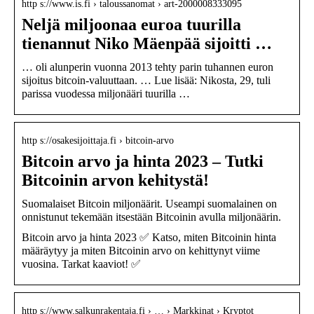
http s://www.is.fi › taloussanomat › art-2000008333095
Neljä miljoonaa euroa tuurilla
tienannut Niko Mäenpää sijoitti …
… oli alunperin vuonna 2013 tehty parin tuhannen euron
sijoitus bitcoin-valuuttaan. … Lue lisää: Nikosta, 29, tuli
parissa vuodessa miljonääri tuurilla …
http s://osakesijoittaja.fi › bitcoin-arvo
Bitcoin arvo ja hinta 2023 – Tutki
Bitcoinin arvon kehitystä!
Suomalaiset Bitcoin miljonäärit. Useampi suomalainen on
onnistunut tekemään itsestään Bitcoinin avulla miljonäärin.
Bitcoin arvo ja hinta 2023 ✅ Katso, miten Bitcoinin hinta
määräytyy ja miten Bitcoinin arvo on kehittynyt viime
vuosina. Tarkat kaaviot! ✅
http s://www.salkunrakentaja.fi › … › Markkinat › Kryptot