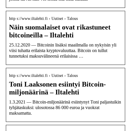
http s://www.iltalehti.fi › Uutiset › Talous
Näin suomalaiset ovat rikastuneet
bitcoineilla – Iltalehti
25.12.2020 — Bitcoinin lisäksi maailmalla on nykyisin yli
viisi tuhatta erilaista kryptovaluuttaa. Bitcoin on tullut
tunnetuksi maksuvälineenä erilaisissa …
http s://www.iltalehti.fi › Uutiset › Talous
Toni Laaksonen esiintyi Bitcoin-
miljonäärinä – Iltalehti
1.3.2021 — Bitcoin-miljonäärinä esiintynyt Toni paljastuikin
tyhjätaskuksi: ulosotossa 86 000 euroa ja vuokrat
maksamatta.