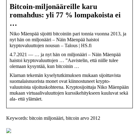
Bitcoin-miljonääreille karu
romahdus: yli 77 % lompakoista ei
…
Niko Mäenpää sijoitti bitcoiniin pari tonnia vuonna 2013, ja
nyt hän on miljonääri – Näin Mäenpää haistoi
kryptovaluuttojen nousun – Talous | HS.fi
4.7.2021 — … ja nyt hän on miljonääri – Näin Mäenpää
haistoi kryptovaluuttojen … ”Aavistelin, että niille tulee
olemaan kysyntää, kun bitcoinin …
Klarnan tekemän kyselytutkimuksen mukaan sijoittavista
suomalais­nuorista monet ovat kiinnostuneet krypto­
valuutoista sijoitus­kohteena. Kryptosijoittaja Niko Mäenpään
mukaan virtuaali­valuuttojen kurssikehitykseen kuuluvat sekä
ala- että ylämäet.
Keywords: bitcoin miljonääri, bitcoin arvo 2012