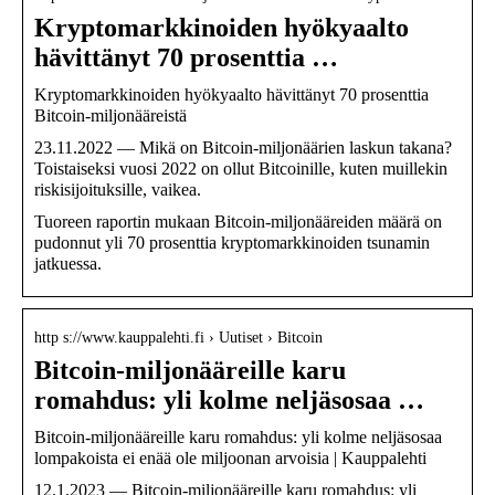
Kryptomarkkinoiden hyökyaalto
hävittänyt 70 prosenttia …
Kryptomarkkinoiden hyökyaalto hävittänyt 70 prosenttia
Bitcoin-miljonääreistä
23.11.2022 — Mikä on Bitcoin-miljonäärien laskun takana?
Toistaiseksi vuosi 2022 on ollut Bitcoinille, kuten muillekin
riskisijoituksille, vaikea.
Tuoreen raportin mukaan Bitcoin-miljonääreiden määrä on
pudonnut yli 70 prosenttia kryptomarkkinoiden tsunamin
jatkuessa.
http s://www.kauppalehti.fi › Uutiset › Bitcoin
Bitcoin-miljonääreille karu
romahdus: yli kolme neljäsosaa …
Bitcoin-miljonääreille karu romahdus: yli kolme neljäsosaa
lompakoista ei enää ole miljoonan arvoisia | Kauppalehti
12.1.2023 — Bitcoin-miljonääreille karu romahdus: yli