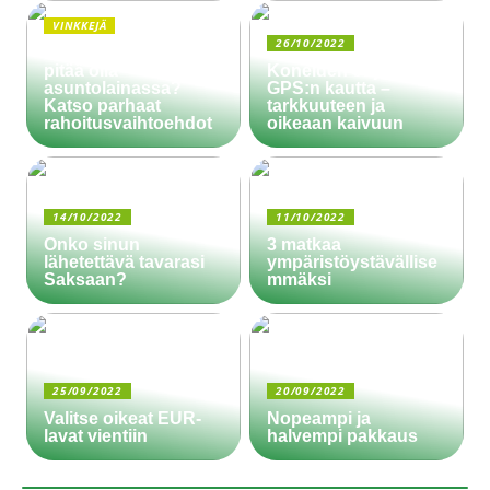
VINKKEJÄ
26/10/2022
Paljonko käsiraha
pitää olla
Koneiden ohjaus
asuntolainassa?
GPS:n kautta –
Katso parhaat
tarkkuuteen ja
rahoitusvaihtoehdot
oikeaan kaivuun
14/10/2022
11/10/2022
Onko sinun
3 matkaa
lähetettävä tavarasi
ympäristöystävällise
Saksaan?
mmäksi
25/09/2022
20/09/2022
Valitse oikeat EUR-
Nopeampi ja
lavat vientiin
halvempi pakkaus